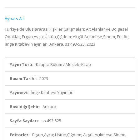
Aybars A. I.
Türkiye’de Uluslararası İlişkiler Çalışmaları: Alt Alanlar ve Bölgesel
Odaklar, Ergun,Ayça; Üstün,Çiğdem; Akgül-Açıkmeşe,Sinem, Editör,
İmge Kitabevi Yayınları, Ankara, ss.493-525, 2023
Yayın Türü:
Kitapta Bölüm / Mesleki Kitap
Basım Tarihi:
2023
Yayınevi:
İmge Kitabevi Yayınları
Basıldığı Şehir:
Ankara
Sayfa Sayıları:
ss.493-525
Editörler:
Ergun,Ayça; Üstün,Çiğdem; Akgül-Açıkmeşe,Sinem,