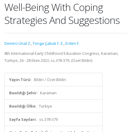
Well-Being With Coping
Strategies And Suggestions
Demirci Ünal Z.
,
Tonga Çabuk F. E.
,
Erden F.
8th International Early Childhood Education Congress, Karaman,
Türkiye, 26 - 28 Ekim 2023, ss.378-379, (Özet Bildiri)
Yayın Türü:
Bildiri / Özet Bildiri
Basıldığı Şehir:
Karaman
Basıldığı Ülke:
Türkiye
Sayfa Sayıları:
ss.378-379