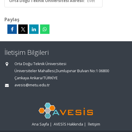
Orta Doğu Teknik Üniversitesi Adresli:
Evet
Paylaş
İletişim Bilgileri
Orta Doğu Teknik Üniversitesi
Üniversiteler Mahallesi,Dumlupınar Bulvarı No:1 06800
Çankaya Ankara/TÜRKİYE
avesis@metu.edu.tr
Ana Sayfa
|
AVESİS Hakkında
|
İletişim