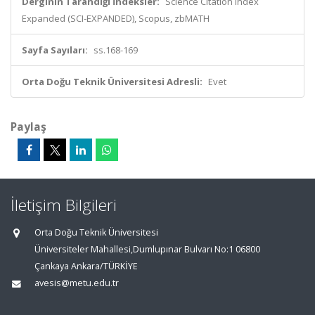
Derginin Tarandığı İndeksler:
Science Citation Index
Expanded (SCI-EXPANDED), Scopus, zbMATH
Sayfa Sayıları:
ss.168-169
Orta Doğu Teknik Üniversitesi Adresli:
Evet
Paylaş
İletişim Bilgileri
Orta Doğu Teknik Üniversitesi
Üniversiteler Mahallesi,Dumlupınar Bulvarı No:1 06800
Çankaya Ankara/TÜRKİYE
avesis@metu.edu.tr