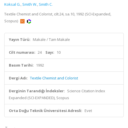
Koksal G.
,
Smith W.
,
Smith C.
Textile Chemist and Colorist, cilt.24, sa.10, 1992 (SCI-Expanded,
Scopus)
Yayın Türü:
Makale / Tam Makale
Cilt numarası:
24
Sayı:
10
Basım Tarihi:
1992
Dergi Adı:
Textile Chemist and Colorist
Derginin Tarandığı İndeksler:
Science Citation Index
Expanded (SCI-EXPANDED), Scopus
Orta Doğu Teknik Üniversitesi Adresli:
Evet