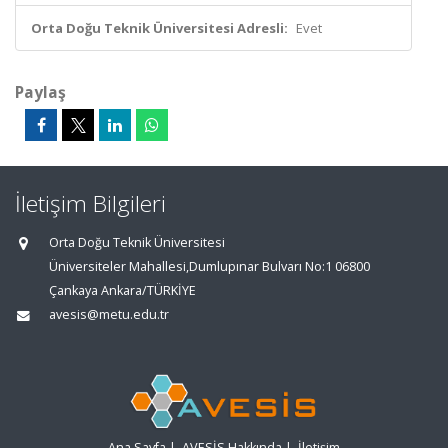
Orta Doğu Teknik Üniversitesi Adresli:
Evet
Paylaş
İletişim Bilgileri
Orta Doğu Teknik Üniversitesi
Üniversiteler Mahallesi,Dumlupınar Bulvarı No:1 06800
Çankaya Ankara/TÜRKİYE
avesis@metu.edu.tr
Ana Sayfa
|
AVESİS Hakkında
|
İletişim