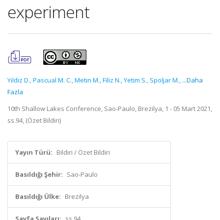
experiment
Yıldız D.
,
Pascual M. C.
,
Metin M.
,
Filiz N.
,
Yetim S.
,
Spoljar M.
,
...Daha
Fazla
10th Shallow Lakes Conference, Sao-Paulo, Brezilya, 1 - 05 Mart 2021,
ss.94, (Özet Bildiri)
Yayın Türü:
Bildiri / Özet Bildiri
Basıldığı Şehir:
Sao-Paulo
Basıldığı Ülke:
Brezilya
Sayfa Sayıları:
ss.94