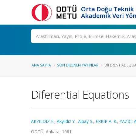
Orta Doğu Teknik 
Akademik Veri Yön
Ara
ANA SAYFA
SON EKLENEN YAYINLAR
DIFERENTIAL EQU
Diferential Equations
AKYILDIZ E.
,
Akyıldız Y.
,
Alpay S.
,
ERKİP A. K.
,
YAZICI A
ODTÜ, Ankara, 1981