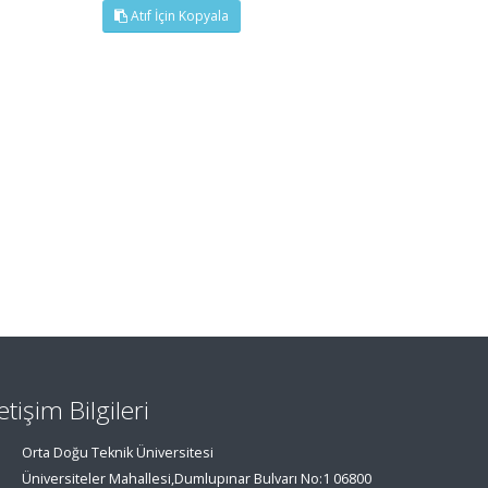
Atıf İçin Kopyala
letişim Bilgileri
Orta Doğu Teknik Üniversitesi
Üniversiteler Mahallesi,Dumlupınar Bulvarı No:1 06800