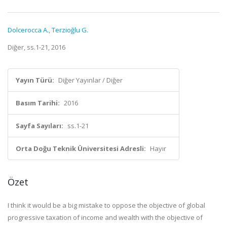
Dolcerocca A.
,
Terzioğlu G.
Diğer, ss.1-21, 2016
Yayın Türü:
Diğer Yayınlar / Diğer
Basım Tarihi:
2016
Sayfa Sayıları:
ss.1-21
Orta Doğu Teknik Üniversitesi Adresli:
Hayır
Özet
I think it would be a big mistake to oppose the objective of global
progressive taxation of income and wealth with the objective of