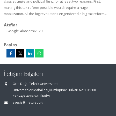
class struggle and political fight, for at least two reasons. First,
making this tax reform possible would require a huge
mobilization.
All the big revolutions engendered a big tax reform...
Atıflar
Google Akademik: 29
Paylaş
İletişim Bilgileri
Orta Doğu Teknik Üniversitesi
Üniversiteler Mahallesi,Dumlupınar Bulvarı No:1 06800
Çankaya Ankara/TÜRKİYE
avesis@metu.edu.tr