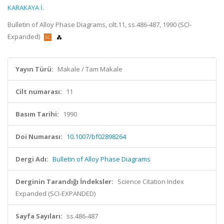
KARAKAYA İ.
Bulletin of Alloy Phase Diagrams, cilt.11, ss.486-487, 1990 (SCI-
Expanded)
Yayın Türü:
Makale / Tam Makale
Cilt numarası:
11
Basım Tarihi:
1990
Doi Numarası:
10.1007/bf02898264
Dergi Adı:
Bulletin of Alloy Phase Diagrams
Derginin Tarandığı İndeksler:
Science Citation Index
Expanded (SCI-EXPANDED)
Sayfa Sayıları:
ss.486-487