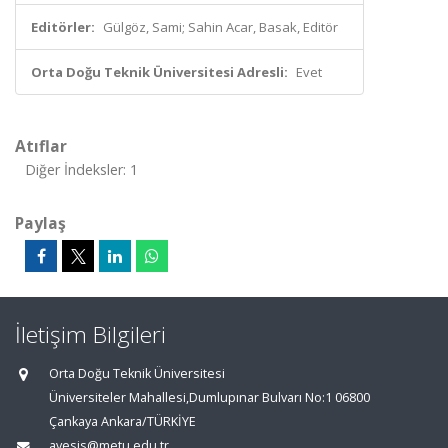
Editörler:
Gülgöz, Sami; Sahin Acar, Basak, Editör
Orta Doğu Teknik Üniversitesi Adresli:
Evet
Atıflar
Diğer İndeksler: 1
Paylaş
İletişim Bilgileri
Orta Doğu Teknik Üniversitesi
Üniversiteler Mahallesi,Dumlupınar Bulvarı No:1 06800
Çankaya Ankara/TÜRKİYE
avesis@metu.edu.tr