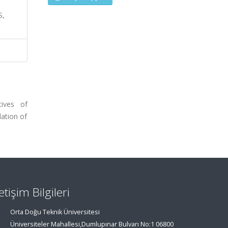
S,
tives of
ation of
letişim Bilgileri
Orta Doğu Teknik Üniversitesi
Üniversiteler Mahallesi,Dumlupınar Bulvarı No:1 06800