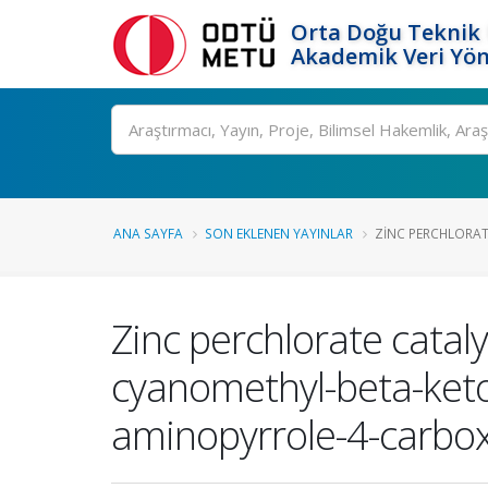
Orta Doğu Teknik 
Akademik Veri Yön
Ara
ANA SAYFA
SON EKLENEN YAYINLAR
ZINC PERCHLORAT
Zinc perchlorate catal
cyanomethyl-beta-ketoe
aminopyrrole-4-carbox