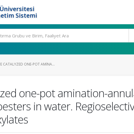
Üniversitesi
etim Sistemi
E CATALYZED ONE-POT AMINA...
yzed one-pot amination-annul
sters in water. Regioselectiv
ylates