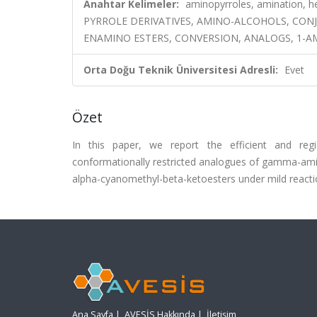
Anahtar Kelimeler:
aminopyrroles, amination, h
PYRROLE DERIVATIVES, AMINO-ALCOHOLS, CONJ
ENAMINO ESTERS, CONVERSION, ANALOGS, 1-A
Orta Doğu Teknik Üniversitesi Adresli:
Evet
Özet
In this paper, we report the efficient and regio
conformationally restricted analogues of gamma-amin
alpha-cyanomethyl-beta-ketoesters under mild reaction 
Ana Sayfa
|
AVESİS Hakkında
|
İletişim