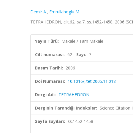
Demir A.
,
Emrullahoglu M.
TETRAHEDRON, cilt.62, sa.7, ss.1452-1458, 2006 (S
Yayın Türü:
Makale / Tam Makale
Cilt numarası:
62
Sayı:
7
Basım Tarihi:
2006
Doi Numarası:
10.1016/j.tet.2005.11.018
Dergi Adı:
TETRAHEDRON
Derginin Tarandığı İndeksler:
Science Citation
Sayfa Sayıları:
ss.1452-1458