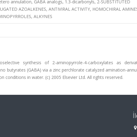
etero annulation, GABA analogs, 1.3-dicarbonyls, 2-SUBSTITUTED
UGATED AZOALKENES, ANTIVIRAL ACTIVITY, HOMOCHIRAL AMINE
MINOPYRROLES, ALKYNES
selective synthesis of 2-aminopyrrole-4-carboxylates as deriva
o butyrates (GABA) via a zinc perchlorate catalyzed amination-annul
conditions in water. (c) 2005 Elsevier Ltd. All rights reserved.
İ