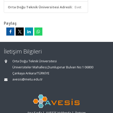
Orta Doğu Teknik Üniversitesi Adresli:
Evet
Paylaş
İletişim Bilgileri
Orta Doğu Teknik Üniversitesi
Üniversiteler Mahallesi,Dumlupınar Bulvarı No:1 06800
Çankaya Ankara/TÜRKİYE
avesis@metu.edu.tr
Ana Sayfa
|
AVESİS Hakkında
|
İletişim