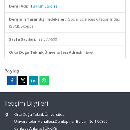
Dergi Adı:
Turkish Studies
Derginin Tarandığı İndeksler:
Social Sciences Citation Index
(SSCI), Scopus
Sayfa Sayıları:
ss.577-600
Orta Doğu Teknik Üniversitesi Adresli:
Evet
Paylaş
İletişim Bilgileri
Orta Doğu Teknik Üniversitesi
Üniversiteler Mahallesi,Dumlupınar Bulvarı No:1 06800
Çankaya Ankara/TÜRKİYE