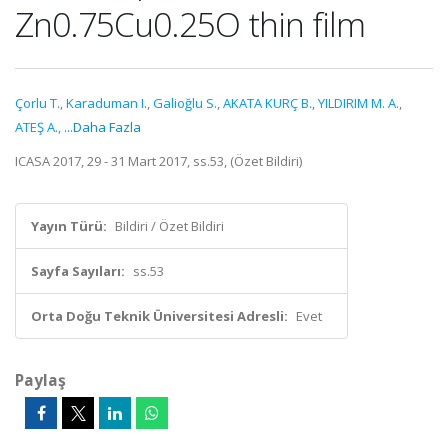
Zn0.75Cu0.25O thin film
Çorlu T.
,
Karaduman I.
,
Galioğlu S.
,
AKATA KURÇ B.
,
YILDIRIM M. A.
,
ATEŞ A.
,
...Daha Fazla
ICASA 2017, 29 - 31 Mart 2017, ss.53, (Özet Bildiri)
Yayın Türü:
Bildiri / Özet Bildiri
Sayfa Sayıları:
ss.53
Orta Doğu Teknik Üniversitesi Adresli:
Evet
Paylaş