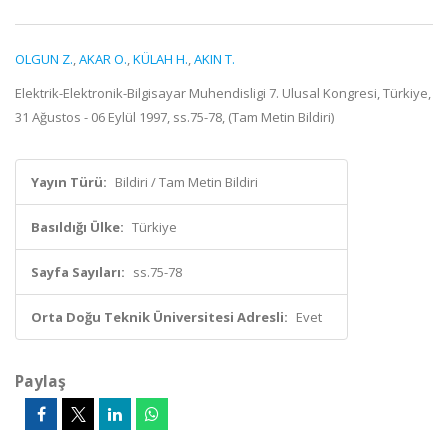
OLGUN Z.
,
AKAR O.
,
KÜLAH H.
,
AKIN T.
Elektrik-Elektronik-Bilgisayar Muhendisligi 7. Ulusal Kongresi, Türkiye,
31 Ağustos - 06 Eylül 1997, ss.75-78, (Tam Metin Bildiri)
Yayın Türü:
Bildiri / Tam Metin Bildiri
Basıldığı Ülke:
Türkiye
Sayfa Sayıları:
ss.75-78
Orta Doğu Teknik Üniversitesi Adresli:
Evet
Paylaş