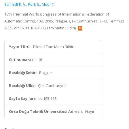
Schmidt K. V.
,
Perk S.
,
Moor T.
16th Triennial World Congress of International Federation of
Automatic Control, IFAC 2005, Prague, Çek Cumhuriyeti, 3 - 08 Temmuz
2005, cilt.16, ss.163-168, (Tam Metin Bildiri)
Yayın Türü:
Bildiri / Tam Metin Bildiri
Cilt numarası:
16
Basıldığı Şehir:
Prague
Basıldığı Ülke:
Çek Cumhuriyeti
Sayfa Sayıları:
ss.163-168
Orta Doğu Teknik Üniversitesi Adresli:
Hayır