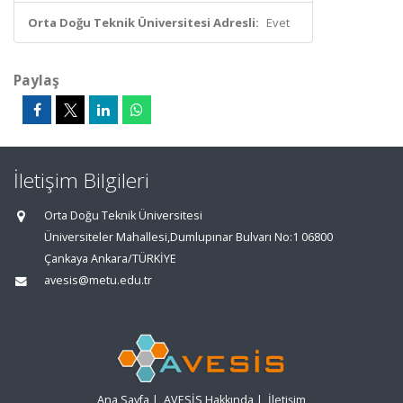
Orta Doğu Teknik Üniversitesi Adresli:
Evet
Paylaş
İletişim Bilgileri
Orta Doğu Teknik Üniversitesi
Üniversiteler Mahallesi,Dumlupınar Bulvarı No:1 06800
Çankaya Ankara/TÜRKİYE
avesis@metu.edu.tr
Ana Sayfa
|
AVESİS Hakkında
|
İletişim