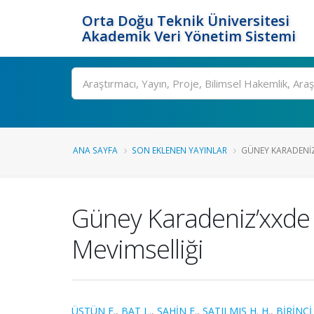
Orta Doğu Teknik Üniversitesi
Akademik Veri Yönetim Sistemi
Ara
ANA SAYFA
SON EKLENEN YAYINLAR
GÜNEY KARADENIZ’
Güney Karadeniz’xxde 
Mevimselliği
ÜSTÜN F.
,
BAT L.
,
ŞAHİN F.
,
SATILMIŞ H. H.
,
BİRİNCİ