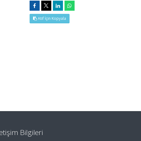
Atıf İçin Kopyala
letişim Bilgileri