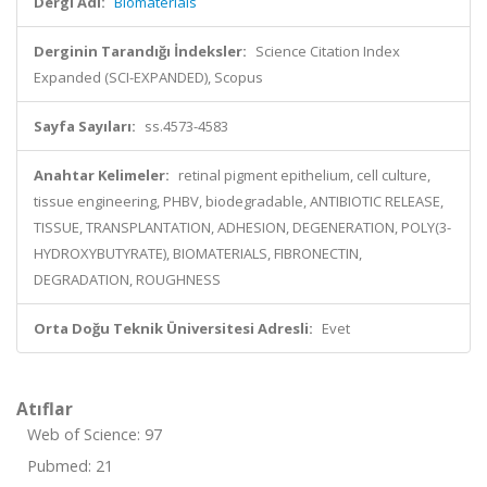
Dergi Adı:
Biomaterials
Derginin Tarandığı İndeksler:
Science Citation Index
Expanded (SCI-EXPANDED), Scopus
Sayfa Sayıları:
ss.4573-4583
Anahtar Kelimeler:
retinal pigment epithelium, cell culture,
tissue engineering, PHBV, biodegradable, ANTIBIOTIC RELEASE,
TISSUE, TRANSPLANTATION, ADHESION, DEGENERATION, POLY(3-
HYDROXYBUTYRATE), BIOMATERIALS, FIBRONECTIN,
DEGRADATION, ROUGHNESS
Orta Doğu Teknik Üniversitesi Adresli:
Evet
Atıflar
Web of Science: 97
Pubmed: 21