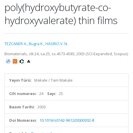
poly(hydroxybutyrate-co-
hydroxyvalerate) thin films
TEZCANER A.
,
Bugra K.
,
HASIRCI V. N.
Biomaterials, cilt.24, sa.25, ss.4573-4583, 2003 (SCI-Expanded, Scopus)
Yayın Türü:
Makale / Tam Makale
Cilt numarası:
24
Sayı:
25
Basım Tarihi:
2003
Doi Numarası:
10.1016/s0142-9612(03)00302-8