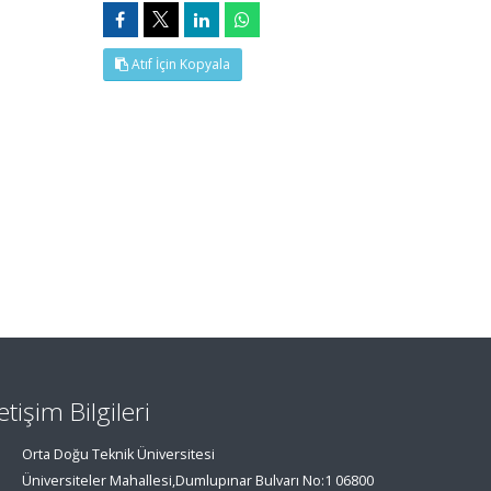
Atıf İçin Kopyala
letişim Bilgileri
Orta Doğu Teknik Üniversitesi
Üniversiteler Mahallesi,Dumlupınar Bulvarı No:1 06800