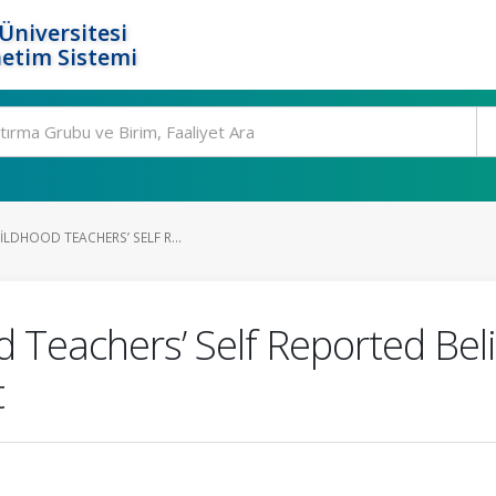
Üniversitesi
etim Sistemi
ILDHOOD TEACHERS’ SELF R...
d Teachers’ Self Reported Bel
t