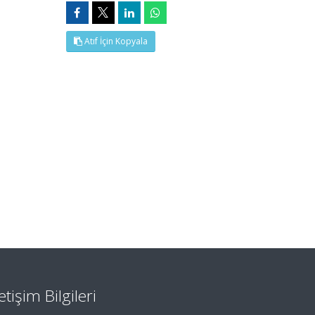
Atıf İçin Kopyala
letişim Bilgileri