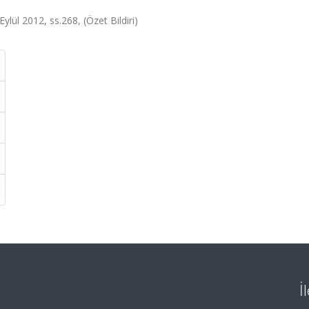
lül 2012, ss.268, (Özet Bildiri)
İ