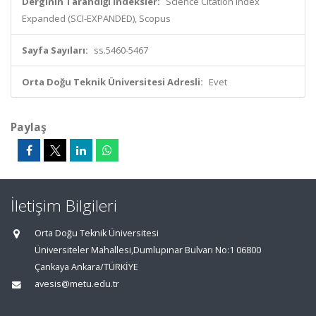
Derginin Tarandığı İndeksler:
Science Citation Index
Expanded (SCI-EXPANDED), Scopus
Sayfa Sayıları:
ss.5460-5467
Orta Doğu Teknik Üniversitesi Adresli:
Evet
Paylaş
İletişim Bilgileri
Orta Doğu Teknik Üniversitesi
Üniversiteler Mahallesi,Dumlupınar Bulvarı No:1 06800
Çankaya Ankara/TÜRKİYE
avesis@metu.edu.tr