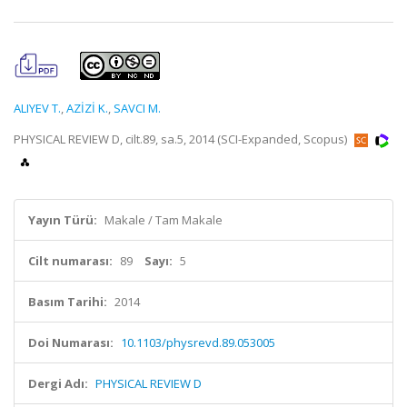
ALIYEV T.
,
AZİZİ K.
,
SAVCI M.
PHYSICAL REVIEW D, cilt.89, sa.5, 2014 (SCI-Expanded, Scopus)
Yayın Türü:
Makale / Tam Makale
Cilt numarası:
89
Sayı:
5
Basım Tarihi:
2014
Doi Numarası:
10.1103/physrevd.89.053005
Dergi Adı:
PHYSICAL REVIEW D