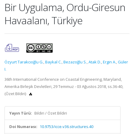
Bir Uygulama, Ordu-Giresun
Havaalanı, Türkiye
Özyurt Tarakcıoğlu G.
,
Baykal C.
,
Bezazoğlu S.
,
Atak D.
,
Ergin A.
,
Güler
I.
36th International Conference on Coastal Engineering, Maryland,
Amerika Birleşik Devletleri, 29 Temmuz - 03 Ağustos 2018, ss.36-40,
(Özet Bildiri)
Yayın Türü:
Bildiri / Özet Bildiri
Doi Numarası:
10.9753/icce.v36.structures.40