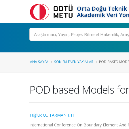
Orta Doğu Teknik 
Akademik Veri Yön
Ara
ANA SAYFA
SON EKLENEN YAYINLAR
POD BASED MODEL
POD based Models for 
Tuğluk O.
,
TARMAN I. H.
International Conference On Boundary Element And M