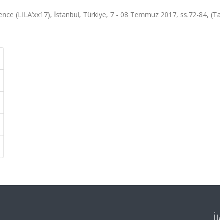
nce (LILA’xx17), İstanbul, Türkiye, 7 - 08 Temmuz 2017, ss.72-84, (
İ