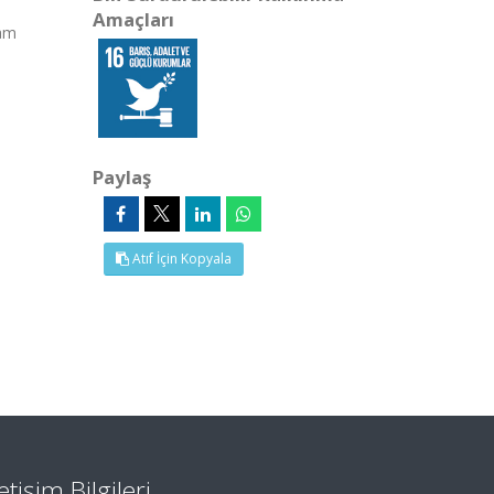
Amaçları
Tam
Paylaş
Atıf İçin Kopyala
letişim Bilgileri