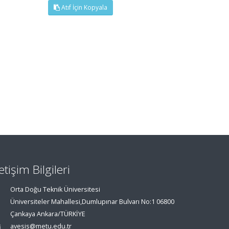
Atıf İçin Kopyala
letişim Bilgileri
Orta Doğu Teknik Üniversitesi
Üniversiteler Mahallesi,Dumlupınar Bulvarı No:1 06800
Çankaya Ankara/TÜRKİYE
avesis@metu.edu.tr