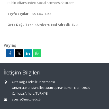
Public Affairs Index, Social Sciences Abstracts
Sayfa Sayıları:
ss.1367-1368
Orta Doğu Teknik Üniversitesi Adresli:
Evet
Paylaş
İletişim Bilgileri
Orta Doğu Teknik Üniversitesi
Üniversiteler Mahallesi,Dumlupınar Bulvarı No:1 06800
Çankaya Ankara/TÜRKİYE
avesis@metu.edu.tr