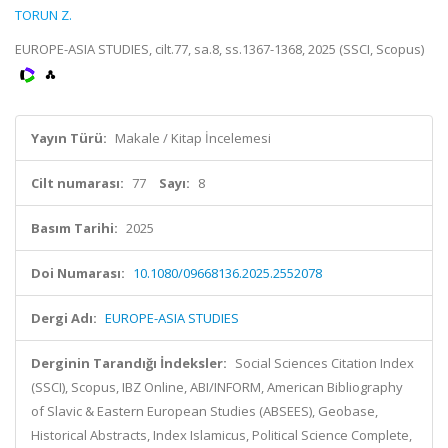
TORUN Z.
EUROPE-ASIA STUDIES, cilt.77, sa.8, ss.1367-1368, 2025 (SSCI, Scopus)
Yayın Türü:
Makale / Kitap İncelemesi
Cilt numarası:
77
Sayı:
8
Basım Tarihi:
2025
Doi Numarası:
10.1080/09668136.2025.2552078
Dergi Adı:
EUROPE-ASIA STUDIES
Derginin Tarandığı İndeksler:
Social Sciences Citation Index
(SSCI), Scopus, IBZ Online, ABI/INFORM, American Bibliography
of Slavic & Eastern European Studies (ABSEES), Geobase,
Historical Abstracts, Index Islamicus, Political Science Complete,