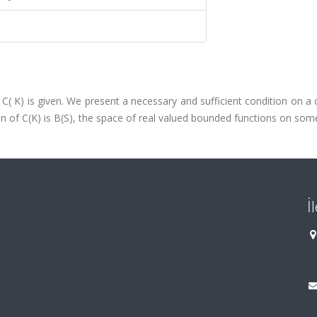
C( K) is given. We present a necessary and sufficient condition on 
 of C(K) is B(S), the space of real valued bounded functions on some
İ