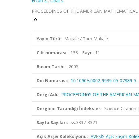
Ercan Z.
,
Onal S.
PROCEEDINGS OF THE AMERICAN MATHEMATICAL SOCIET
Yayın Türü:
Makale / Tam Makale
Cilt numarası:
133
Sayı:
11
Basım Tarihi:
2005
Doi Numarası:
10.1090/s0002-9939-05-07889-5
Dergi Adı:
PROCEEDINGS OF THE AMERICAN M
Derginin Tarandığı İndeksler:
Science Citation
Sayfa Sayıları:
ss.3317-3321
Açık Arşiv Koleksiyonu:
AVESİS Açık Erişim Kole