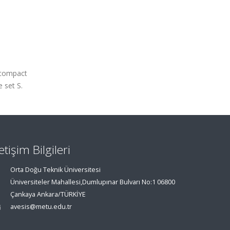
a compact
 set S.
letişim Bilgileri
Orta Doğu Teknik Üniversitesi
Üniversiteler Mahallesi,Dumlupınar Bulvarı No:1 06800
Çankaya Ankara/TÜRKİYE
avesis@metu.edu.tr