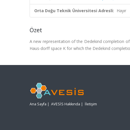
Orta Doğu Teknik Üniversitesi Adresli:
Hayır
Özet
A new representation of the Dedekind completion of 
Haus-dorff space K for which the Dedekind completion
Ana Sayfa
|
AVESİS Hakkında
|
İletişim