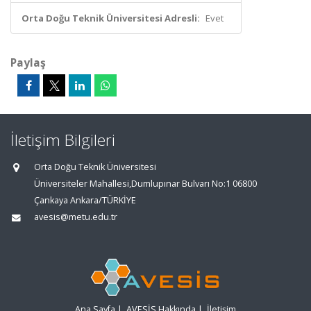
Orta Doğu Teknik Üniversitesi Adresli:
Evet
Paylaş
İletişim Bilgileri
Orta Doğu Teknik Üniversitesi
Üniversiteler Mahallesi,Dumlupınar Bulvarı No:1 06800
Çankaya Ankara/TÜRKİYE
avesis@metu.edu.tr
Ana Sayfa
|
AVESİS Hakkında
|
İletişim