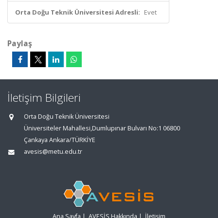
Orta Doğu Teknik Üniversitesi Adresli:
Evet
Paylaş
İletişim Bilgileri
Orta Doğu Teknik Üniversitesi
Üniversiteler Mahallesi,Dumlupınar Bulvarı No:1 06800
Çankaya Ankara/TÜRKİYE
avesis@metu.edu.tr
Ana Sayfa
|
AVESİS Hakkında
|
İletişim