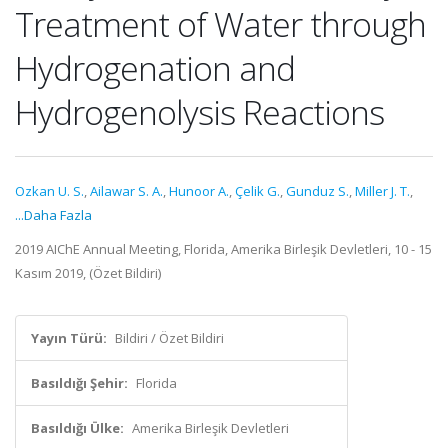
Treatment of Water through
Hydrogenation and
Hydrogenolysis Reactions
Ozkan U. S.
,
Ailawar S. A.
,
Hunoor A.
,
Çelik G.
,
Gunduz S.
,
Miller J. T.
,
...Daha Fazla
2019 AIChE Annual Meeting, Florida, Amerika Birleşik Devletleri, 10 - 15
Kasım 2019, (Özet Bildiri)
Yayın Türü:
Bildiri / Özet Bildiri
Basıldığı Şehir:
Florida
Basıldığı Ülke:
Amerika Birleşik Devletleri