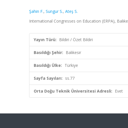
Şahin F.
,
Sungur S.
,
Ateş S.
International Congresses on Education (ERPA), Balıkesir
Yayın Türü:
Bildiri / Özet Bildiri
Basıldığı Şehir:
Balıkesir
Basıldığı Ülke:
Türkiye
Sayfa Sayıları:
ss.77
Orta Doğu Teknik Üniversitesi Adresli:
Evet