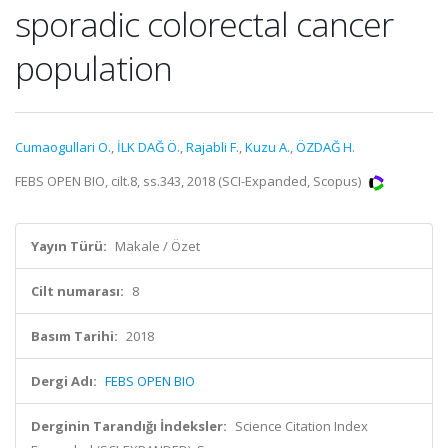
sporadic colorectal cancer
population
Cumaogullari O.
,
İLK DAĞ Ö.
,
Rajabli F.
,
Kuzu A.
,
ÖZDAĞ H.
FEBS OPEN BIO, cilt.8, ss.343, 2018 (SCI-Expanded, Scopus)
Yayın Türü:
Makale / Özet
Cilt numarası:
8
Basım Tarihi:
2018
Dergi Adı:
FEBS OPEN BIO
Derginin Tarandığı İndeksler:
Science Citation Index