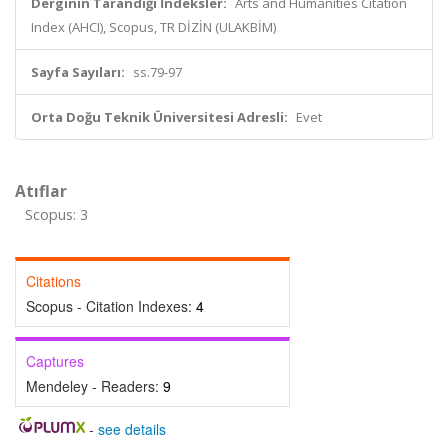
Derginin Tarandığı İndeksler:
Arts and Humanities Citation
Index (AHCI), Scopus, TR DİZİN (ULAKBİM)
Sayfa Sayıları:
ss.79-97
Orta Doğu Teknik Üniversitesi Adresli:
Evet
Atıflar
Scopus: 3
Citations
Scopus - Citation Indexes:
4
Captures
Mendeley - Readers:
9
-
see details