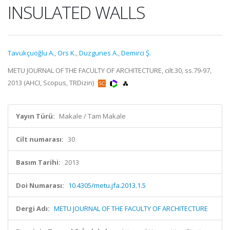
INSULATED WALLS
Tavukçuoğlu A.
,
Ors K.
,
Duzgunes A.
,
Demirci Ş.
METU JOURNAL OF THE FACULTY OF ARCHITECTURE, cilt.30, ss.79-97,
2013 (AHCI, Scopus, TRDizin)
Yayın Türü:
Makale / Tam Makale
Cilt numarası:
30
Basım Tarihi:
2013
Doi Numarası:
10.4305/metu.jfa.2013.1.5
Dergi Adı:
METU JOURNAL OF THE FACULTY OF ARCHITECTURE