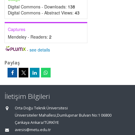
Digital Commons - Downloads:
138
Digital Commons - Abstract Views:
43
Captures
Mendeley - Readers:
2
-
see details
Paylaş
İletişim Bilgileri
Orta Doğu Teknik Üniversitesi
Üniversiteler Mahallesi,Dumlupınar Bulvarı No:1 06800
Çankaya Ankara/TÜRKİYE
avesis@metu.edu.tr