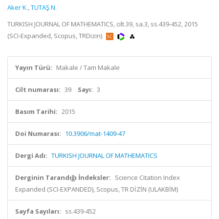
Aker K.
,
TUTAŞ N.
TURKISH JOURNAL OF MATHEMATICS, cilt.39, sa.3, ss.439-452, 2015
(SCI-Expanded, Scopus, TRDizin)
Yayın Türü:
Makale / Tam Makale
Cilt numarası:
39
Sayı:
3
Basım Tarihi:
2015
Doi Numarası:
10.3906/mat-1409-47
Dergi Adı:
TURKISH JOURNAL OF MATHEMATICS
Derginin Tarandığı İndeksler:
Science Citation Index
Expanded (SCI-EXPANDED), Scopus, TR DİZİN (ULAKBİM)
Sayfa Sayıları:
ss.439-452