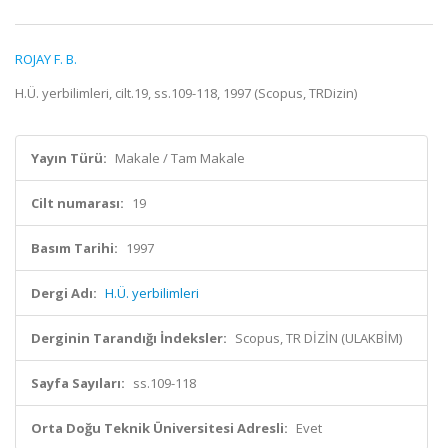
ROJAY F. B.
H.Ü. yerbilimleri, cilt.19, ss.109-118, 1997 (Scopus, TRDizin)
Yayın Türü:
Makale / Tam Makale
Cilt numarası:
19
Basım Tarihi:
1997
Dergi Adı:
H.Ü. yerbilimleri
Derginin Tarandığı İndeksler:
Scopus, TR DİZİN (ULAKBİM)
Sayfa Sayıları:
ss.109-118
Orta Doğu Teknik Üniversitesi Adresli:
Evet