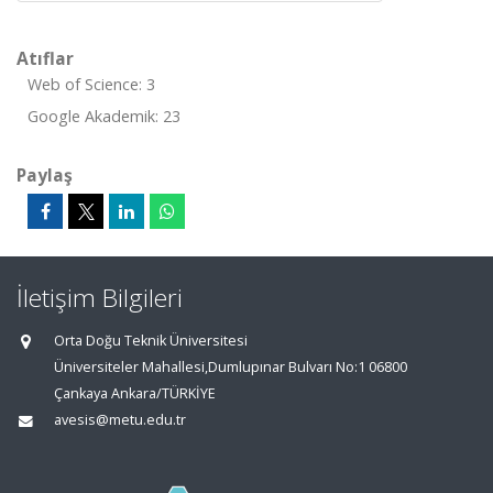
Atıflar
Web of Science: 3
Google Akademik: 23
Paylaş
İletişim Bilgileri
Orta Doğu Teknik Üniversitesi
Üniversiteler Mahallesi,Dumlupınar Bulvarı No:1 06800
Çankaya Ankara/TÜRKİYE
avesis@metu.edu.tr