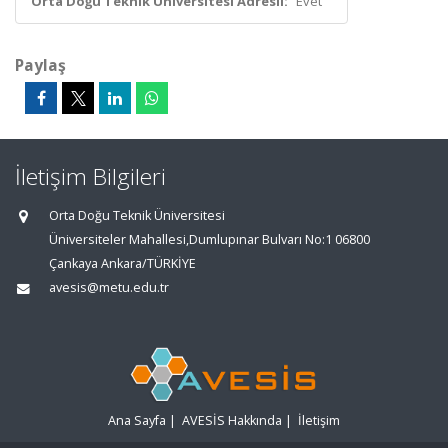
Orta Doğu Teknik Üniversitesi Adresli:
Evet
Paylaş
İletişim Bilgileri
Orta Doğu Teknik Üniversitesi
Üniversiteler Mahallesi,Dumlupınar Bulvarı No:1 06800
Çankaya Ankara/TÜRKİYE
avesis@metu.edu.tr
Ana Sayfa
|
AVESİS Hakkında
|
İletişim