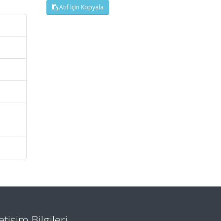
Atıf İçin Kopyala
letişim Bilgileri