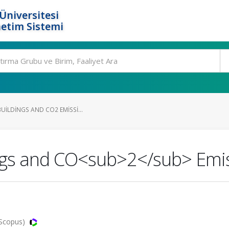
Üniversitesi
etim Sistemi
BUILDINGS AND CO2 EMISSI...
ings and CO<sub>2</sub> Emi
 Scopus)