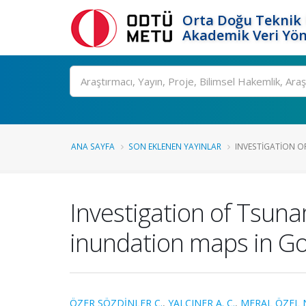
Orta Doğu Teknik 
Akademik Veri Yön
Ara
ANA SAYFA
SON EKLENEN YAYINLAR
INVESTIGATION O
Investigation of Tsun
inundation maps in G
ÖZER SÖZDİNLER C.
,
YALÇINER A. C.
,
MERAL ÖZEL 