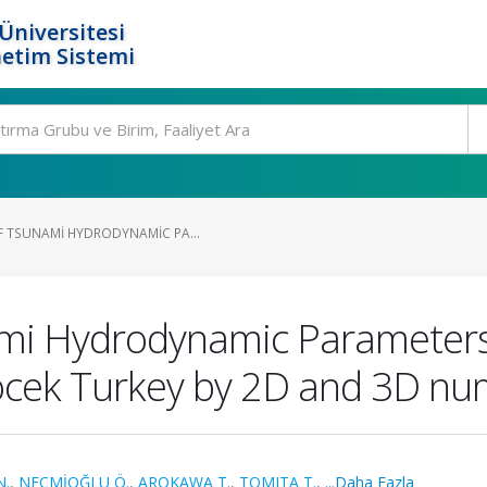
Üniversitesi
etim Sistemi
F TSUNAMI HYDRODYNAMIC PA...
ami Hydrodynamic Parameters
ocek Turkey by 2D and 3D nu
N.
,
NECMİOĞLU Ö.
,
AROKAWA T.
,
TOMITA T.
,
...Daha Fazla