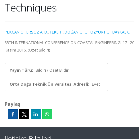
Techniques
PEKCAN O.
,
ERSÖZ A. B.
,
TEKE T.
,
DOĞAN G. G.
,
ÖZYURT G.
,
BAYKAL C.
35TH INTERNATIONAL CONFERENCE ON COASTAL ENGINEERING, 17 - 20
Kasım 2016, (Özet Bildiri)
Yayın Türü:
Bildiri / Özet Bildiri
Orta Doğu Teknik Üniversitesi Adresli:
Evet
Paylaş
İletişim Bilgileri