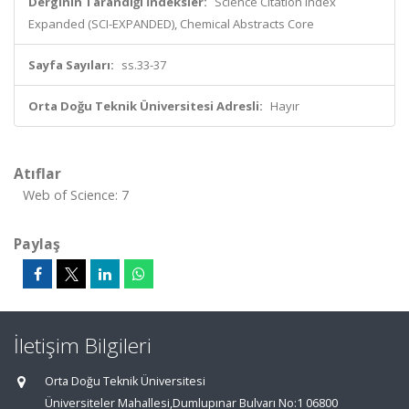
Derginin Tarandığı İndeksler:
Science Citation Index
Expanded (SCI-EXPANDED), Chemical Abstracts Core
Sayfa Sayıları:
ss.33-37
Orta Doğu Teknik Üniversitesi Adresli:
Hayır
Atıflar
Web of Science: 7
Paylaş
İletişim Bilgileri
Orta Doğu Teknik Üniversitesi
Üniversiteler Mahallesi,Dumlupınar Bulvarı No:1 06800