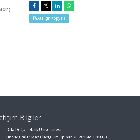
ldiri)
Atıf İçin Kopyala
letişim Bilgileri
Orta Doğu Teknik Üniversitesi
Üniversiteler Mahallesi,Dumlupınar Bulvarı No:1 06800