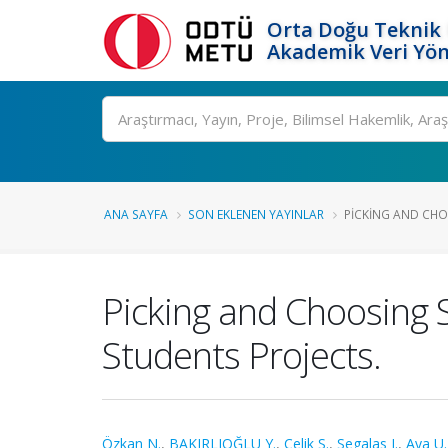
Orta Doğu Teknik 
Akademik Veri Yön
Ara
ANA SAYFA
SON EKLENEN YAYINLAR
PICKING AND CHO
Picking and Choosing S
Students Projects.
Özkan N.
,
BAKIRLIOĞLU Y.
,
Çelik S.
,
Segalas J.
,
Aya U.