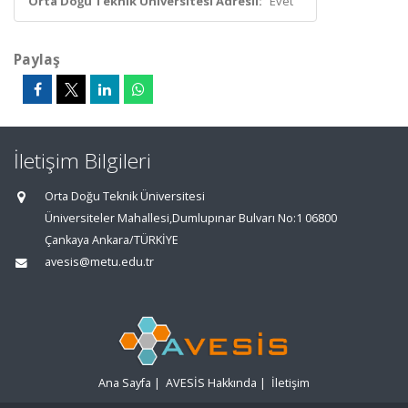
Orta Doğu Teknik Üniversitesi Adresli:
Evet
Paylaş
İletişim Bilgileri
Orta Doğu Teknik Üniversitesi
Üniversiteler Mahallesi,Dumlupınar Bulvarı No:1 06800
Çankaya Ankara/TÜRKİYE
avesis@metu.edu.tr
Ana Sayfa
|
AVESİS Hakkında
|
İletişim