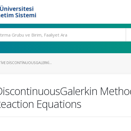
Üniversitesi
etim Sistemi
TIVE DISCONTINUOUSGALERKI...
iscontinuousGalerkin Method
Reaction Equations