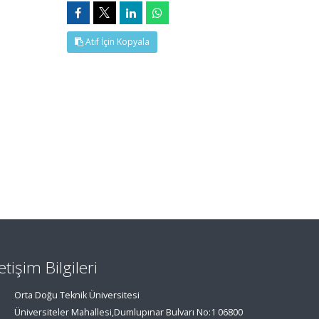
Atıf İçin Kopyala
letişim Bilgileri
Orta Doğu Teknik Üniversitesi
Üniversiteler Mahallesi,Dumlupınar Bulvarı No:1 06800