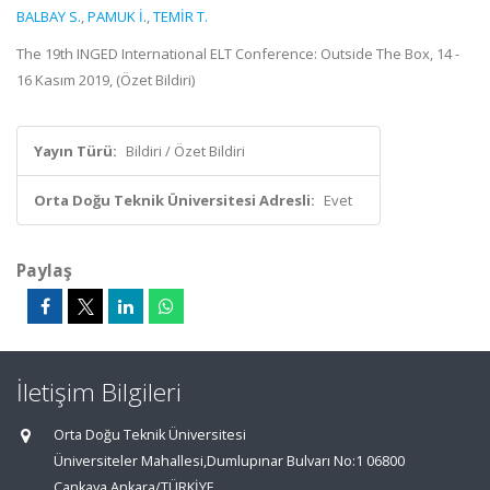
BALBAY S.
,
PAMUK İ.
,
TEMİR T.
The 19th INGED International ELT Conference: Outside The Box, 14 -
16 Kasım 2019, (Özet Bildiri)
Yayın Türü:
Bildiri / Özet Bildiri
Orta Doğu Teknik Üniversitesi Adresli:
Evet
Paylaş
İletişim Bilgileri
Orta Doğu Teknik Üniversitesi
Üniversiteler Mahallesi,Dumlupınar Bulvarı No:1 06800
Çankaya Ankara/TÜRKİYE