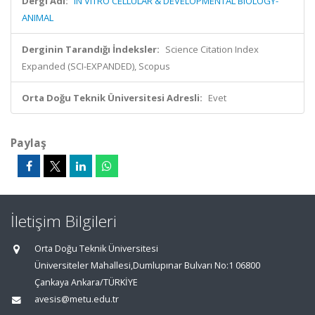
Dergi Adı:
IN VITRO CELLULAR & DEVELOPMENTAL BIOLOGY-
ANIMAL
Derginin Tarandığı İndeksler:
Science Citation Index
Expanded (SCI-EXPANDED), Scopus
Orta Doğu Teknik Üniversitesi Adresli:
Evet
Paylaş
İletişim Bilgileri
Orta Doğu Teknik Üniversitesi
Üniversiteler Mahallesi,Dumlupınar Bulvarı No:1 06800
Çankaya Ankara/TÜRKİYE
avesis@metu.edu.tr