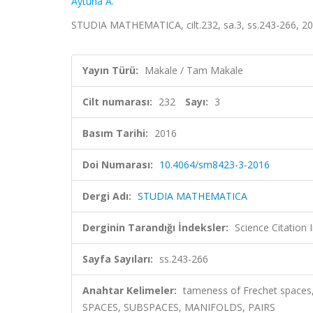
Aytuna A.
STUDIA MATHEMATICA, cilt.232, sa.3, ss.243-266, 2
Yayın Türü:
Makale / Tam Makale
Cilt numarası:
232
Sayı:
3
Basım Tarihi:
2016
Doi Numarası:
10.4064/sm8423-3-2016
Dergi Adı:
STUDIA MATHEMATICA
Derginin Tarandığı İndeksler:
Science Citation
Sayfa Sayıları:
ss.243-266
Anahtar Kelimeler:
tameness of Frechet spaces, 
SPACES, SUBSPACES, MANIFOLDS, PAIRS