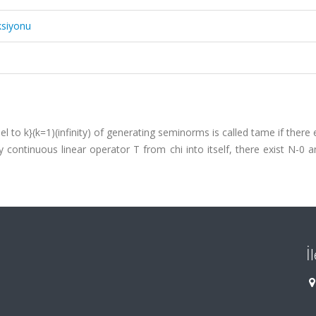
ksiyonu
el to k}(k=1)(infinity) of generating seminorms is called tame if there 
 continuous linear operator T from chi into itself, there exist N-0 
İ