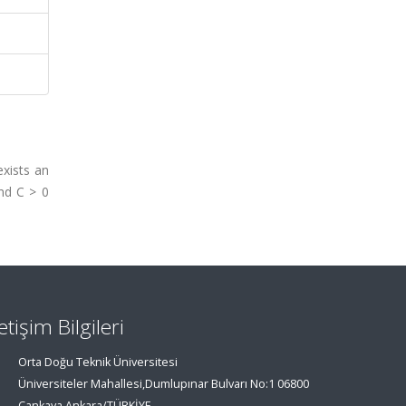
exists an
and C > 0
letişim Bilgileri
Orta Doğu Teknik Üniversitesi
Üniversiteler Mahallesi,Dumlupınar Bulvarı No:1 06800
Çankaya Ankara/TÜRKİYE