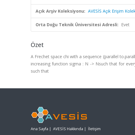
Açık Arşiv Koleksiyonu:
AVESİS Açık Erişim Kole
Orta Doğu Teknik Üniversitesi Adresli:
Evet
Özet
A Frechet space chi with a sequence {parallel to.parall
increasing function sigma : N -> Nsuch that for every
such that
Ana Sayfa
|
AVESİS Hakkında
|
İletişim