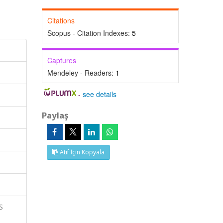
Citations
Scopus - Citation Indexes:
5
Captures
Mendeley - Readers:
1
-
see details
Paylaş
Atıf İçin Kopyala
S