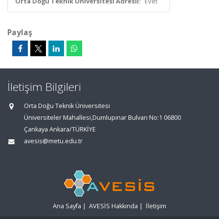
Orta Doğu Teknik Üniversitesi Adresli:
Evet
Paylaş
İletişim Bilgileri
Orta Doğu Teknik Üniversitesi
Üniversiteler Mahallesi,Dumlupınar Bulvarı No:1 06800
Çankaya Ankara/TÜRKİYE
avesis@metu.edu.tr
Ana Sayfa
|
AVESİS Hakkında
|
İletişim