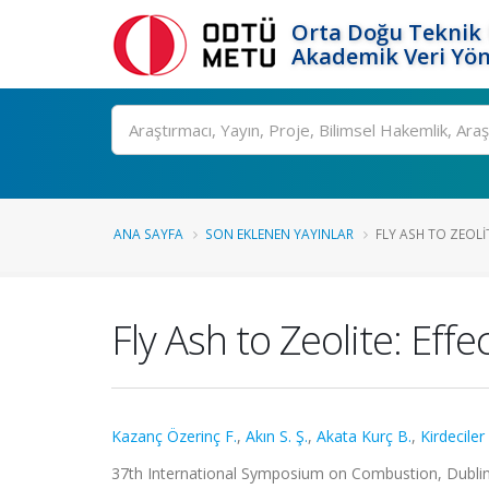
Orta Doğu Teknik 
Akademik Veri Yön
Ara
ANA SAYFA
SON EKLENEN YAYINLAR
FLY ASH TO ZEOLIT
Fly Ash to Zeolite: Eff
Kazanç Özerinç F.
,
Akın S. Ş.
,
Akata Kurç B.
,
Kirdeciler 
37th International Symposium on Combustion, Dublin, 