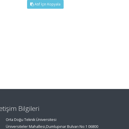
Atıf İçin Kopyala
letişim Bilgileri
Orta Doğu Teknik Üniversitesi
Üniversiteler Mahallesi,Dumlupınar Bulvarı No:1 06800